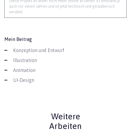
Diese Projekt ist leider nicht mehr online zu sehen. Es entstand ja
auch vor vielen Jahren und ist jetzt technisch und gestalterisch
veraltet.
Mein Beitrag
Konzeption und Entwurf
Illustration
Animation
UI-Design
Weitere
Arbeiten