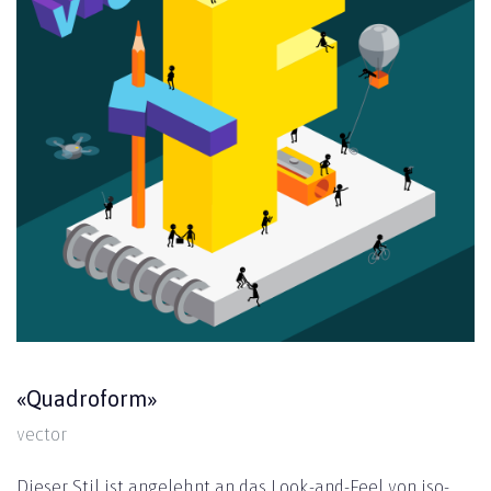
«Quadroform»
vector
Dieser Stil ist angelehnt an das Look-and-Feel von iso­